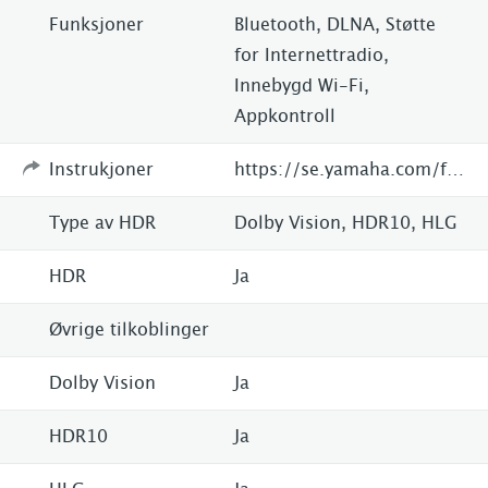
Funksjoner
Bluetooth, DLNA, Støtte
for Internettradio,
Innebygd Wi-Fi,
Appkontroll
Instrukjoner
https://se.yamaha.com/files/download/other_assets/8/956248/web_YJ203A0_EN2_RX-A870_om_UCRABGLF_En_A0.pdf
Type av HDR
Dolby Vision, HDR10, HLG
HDR
Ja
Øvrige tilkoblinger
Dolby Vision
Ja
HDR10
Ja