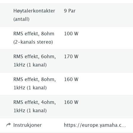
Høytalerkontakter
9 Par
(antall)
RMS effekt, 8ohm
100 W
(2-kanals stereo)
RMS effekt, 6ohm,
170 W
1kHz (1 kanal)
RMS effekt, 8ohm,
160 W
1kHz (1 kanal)
RMS effekt, 4ohm,
160 W
1kHz (1 kanal)
Instrukjoner
https://europe.yamaha.com/en/products/audio_visual/av_receivers_amps/rx-a870/index.html