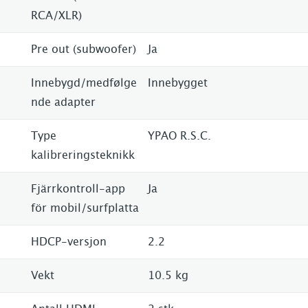
RCA/XLR)
Pre out (subwoofer)
Ja
Innebygd/medfølge
Innebygget
nde adapter
Type
YPAO R.S.C.
kalibreringsteknikk
Fjärrkontroll-app
Ja
för mobil/surfplatta
HDCP-versjon
2.2
Vekt
10.5 kg