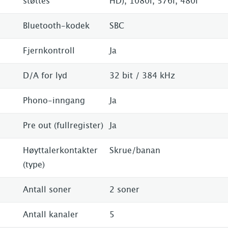
støttes
HD), 1080i, 576i, 480i
Bluetooth-kodek
SBC
Fjernkontroll
Ja
D/A for lyd
32 bit / 384 kHz
Phono-inngang
Ja
Pre out (fullregister)
Ja
Høyttalerkontakter
Skrue/banan
(type)
Antall soner
2 soner
Antall kanaler
5