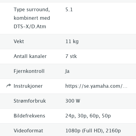
Type surround,
5.1
kombinert med
DTS-X/D.Atm
Vekt
11 kg
Antall kanaler
7 stk
Fjernkontroll
Ja
Instrukjoner
https://se.yamaha.com/sv/products/audio_visual/av_receivers_amps/rx-a880/index.html
Strømforbruk
300 W
Bildefrekvens
24p, 30p, 60p, 50p
Videoformat
1080p (Full HD), 2160p