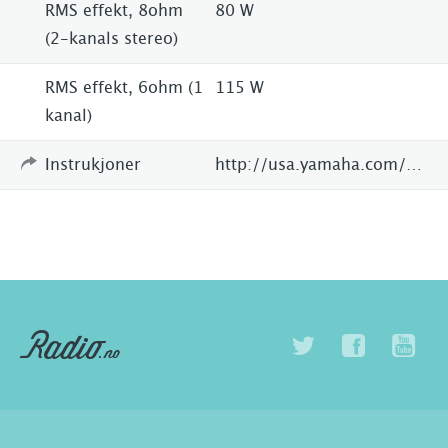
RMS effekt, 8ohm
80 W
(2-kanals stereo)
RMS effekt, 6ohm (1
115 W
kanal)
Instrukjoner
http://usa.yamaha.com/products/audio-visual/av-receivers-amps/rx/rx-v575_black_u/