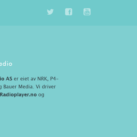
adio
io AS
er eiet av NRK, P4-
 Bauer Media. Vi driver
Radioplayer.no
og