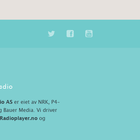
adio
io AS
er eiet av NRK, P4-
 Bauer Media. Vi driver
Radioplayer.no
og