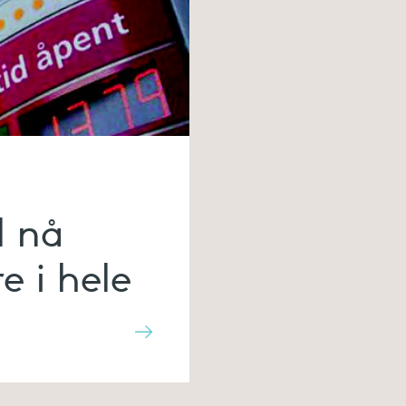
l nå
e i hele