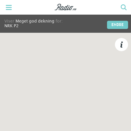
Viser
Meget god dekning
for:
ENDRE
NRK P2