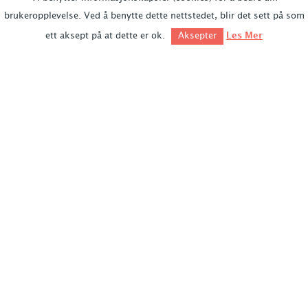
brukeropplevelse. Ved å benytte dette nettstedet, blir det sett på som
SØK PÅ STED
ett aksept på at dette er ok.
Les Mer
Aksepter
Radio.no
Ansvarlig redaktør: Ole Jørgen Torvmark.
Norsk Radio