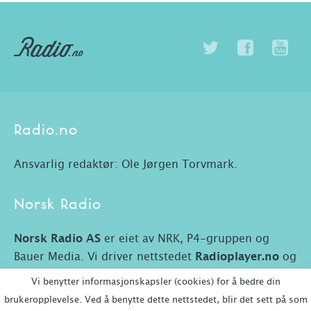
Radio.no
Ansvarlig redaktør: Ole Jørgen Torvmark.
Norsk Radio
Norsk Radio AS
er eiet av NRK, P4-gruppen og
Bauer Media. Vi driver nettstedet
Radioplayer.no
og
Radio.no.
Vi benytter informasjonskapsler (cookies) for å bedre din
brukeropplevelse. Ved å benytte dette nettstedet, blir det sett på som