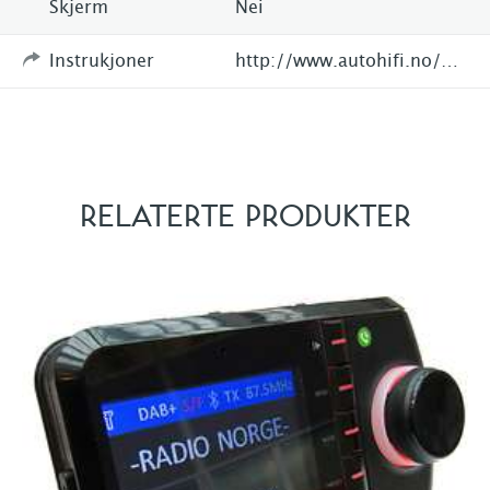
Skjerm
Nei
Instrukjoner
http://www.autohifi.no/Produkter/Bilunderholdning/DAB-Radio-integrering/Universal/Connects2/AUTODAB-AV-DAB-INTEGRERING-FOR-ALLE-HEADUNITS-MED-A-V-INNGANGAUTODABAV-p0000014713
RELATERTE PRODUKTER