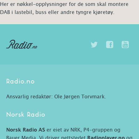
Her er nøkkel-opplysninger for de som skal montere
DAB i lastebil, buss eller andre tyngre kjøretøy.
Radio.no
Ansvarlig redaktør: Ole Jørgen Torvmark.
Norsk Radio
Norsk Radio AS
er eiet av NRK, P4-gruppen og
Bauer Media. Vi driver nettstedet
Radioplayer.no
og