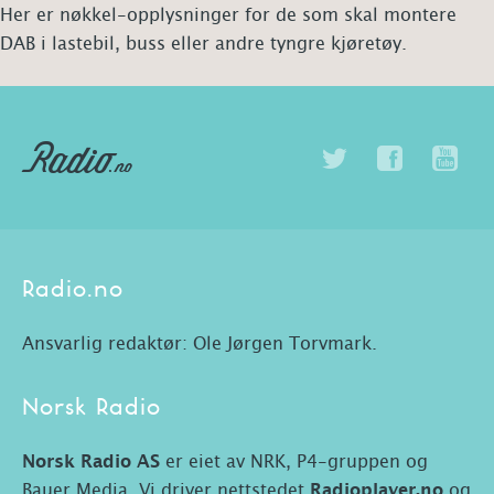
Her er nøkkel-opplysninger for de som skal montere
DAB i lastebil, buss eller andre tyngre kjøretøy.
Radio.no
Ansvarlig redaktør: Ole Jørgen Torvmark.
Norsk Radio
Norsk Radio AS
er eiet av NRK, P4-gruppen og
Bauer Media. Vi driver nettstedet
Radioplayer.no
og