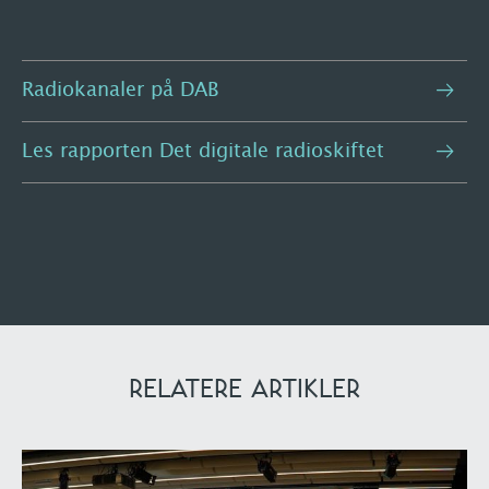
Radiokanaler på DAB
Les rapporten Det digitale radioskiftet
RELATERE ARTIKLER