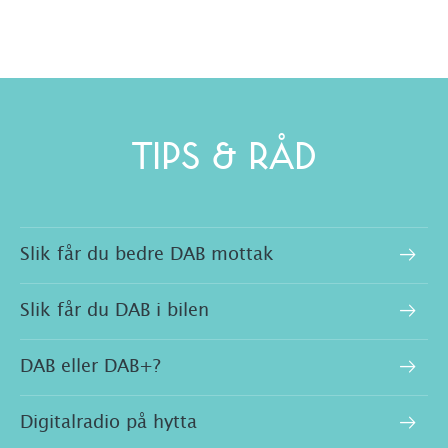
TIPS & RÅD
Slik får du bedre DAB mottak
Slik får du DAB i bilen
DAB eller DAB+?
Digitalradio på hytta