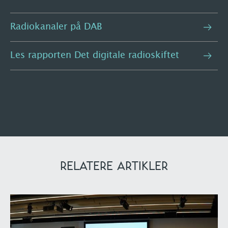
Radiokanaler på DAB
Les rapporten Det digitale radioskiftet
RELATERE ARTIKLER