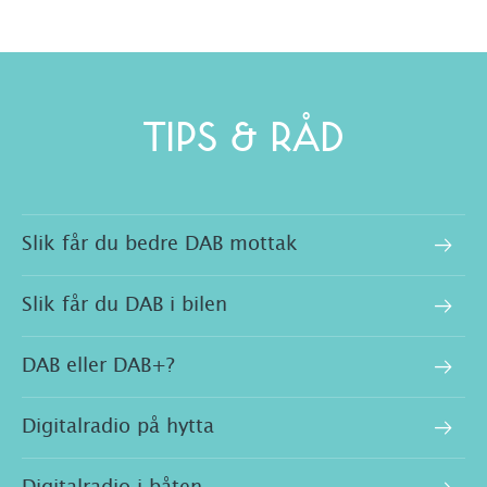
TIPS & RÅD
Slik får du bedre DAB mottak
Slik får du DAB i bilen
DAB eller DAB+?
Digitalradio på hytta