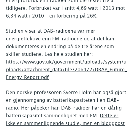
energiforbruk enn radioer som ble testet tre år
tidligere. Forbruket var i snitt 4,69 watt i 2013 mot
6,34 watt i 2010 – en forbering på 26%.
Studien viser at DAB-radioene var mer
energieffektive enn FM-radioene og at det kan
dokumenteres en endring på de tre årene som
skiller studiene. Les hele studien her:
https://www.gov.uk/government/uploads/system/u
ploads/attachment_data/file/206472/DRAP_Future_
Energy_Report.pdf
Den norske professoren Sverre Holm har også gjort
en gjennomgang av batterikapasiteten i en DAB-
radio. Her påpeker han DAB-radioer har en dårlig
batterikapasitet sammenlignet med FM.
Dette er
ikke en sammenlignende studie, men en bloggpost
.