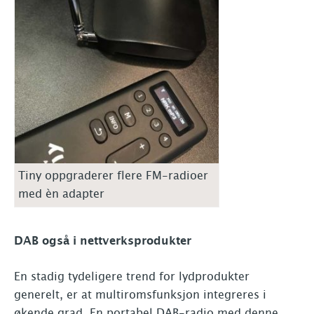
Tiny oppgraderer flere FM-radioer
med èn adapter
DAB også i nettverksprodukter
En stadig tydeligere trend for lydprodukter
generelt, er at multiromsfunksjon integreres i
økende grad. En portabel DAB-radio med denne