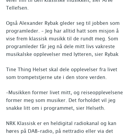
veier inn til den klassiske musikken, sier Arve
Tellefsen.
Også Alexander Rybak gleder seg til jobben som
programleder. – Jeg har alltid hatt som misjon å
vise frem klassisk musikk til de rundt meg. Som
programleder får jeg nå dele mitt livs vakreste
musikalske opplevelser med lytteren, sier Rybak
Tine Thing Helset skal dele opplevelser fra livet
som trompetstjerne ute i den store verden.
–Musikken former livet mitt, og reiseopplevelsene
former meg som musiker. Det forholdet vil jeg
snakke litt om i programmet, sier Helseth.
NRK Klassisk er en heldigital radiokanal og kan
høres på DAB-radio, på nettradio eller via det