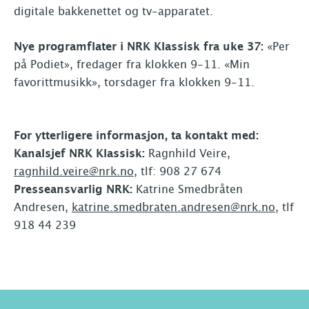
digitale bakkenettet og tv-apparatet.
Nye programflater i NRK Klassisk fra uke 37:
«Per
på Podiet», fredager fra klokken 9-11. «Min
favorittmusikk», torsdager fra klokken 9-11.
For ytterligere informasjon, ta kontakt med:
Kanalsjef NRK Klassisk:
Ragnhild Veire,
ragnhild.veire@nrk.no
, tlf: 908 27 674
Presseansvarlig NRK:
Katrine Smedbråten
Andresen,
katrine.smedbraten.andresen@nrk.no
, tlf
918 44 239